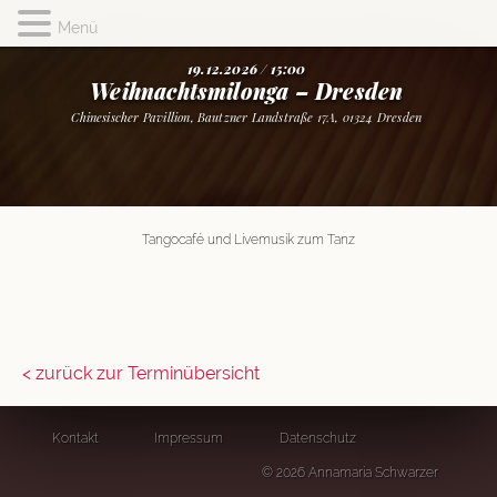
Menü
19.12.2026 / 15:00
Weihnachtsmilonga – Dresden
Chinesischer Pavillion, Bautzner Landstraße 17A, 01324 Dresden
Tangocafé und Livemusik zum Tanz
< zurück zur Terminübersicht
Kontakt
Impressum
Datenschutz
© 2026 Annamaria Schwarzer